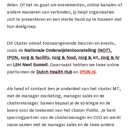
delen. Of het nu gaat om evenementen, online kanalen of
andere manieren van verbinden, jij helpt organisaties
zich te presenteren en een sterke band op te bouwen met
hun doelgroep.
Dit cluster omvat toonaangevende beurzen en events,
zoals de
Nationale Onderwijstentoonstelling (
NOT
),
IPON
, z
org & facility
, z
org & food
, z
org &
ict,
zorg & hr
en
LSH Next Summit.
Daarnaast hebben we twee online
platformen de
Dutch Health Hub
en
IPON.nl
.
Als head of content ben je onderdeel van het cluster MT,
met de manager marketing, manager sales en de
clustermanager. Samen bepaal je de strategie en de
koers voor de toekomst van het cluster Public. Je bent
sparringpartner van de clustermanager en CCO en werkt
nauw samen met de manager sales en de twee andere