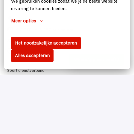
We gebruiken cookies zodat we je de beste website 
ervaring te kunnen bieden.
Utrecht
Meer opties
€ 4.717 - € 5.387 per maand
Management
Het noodzakelijke accepteren
32 - 40 uur per week
Alles accepteren
Soort dienstverband
Fulltime