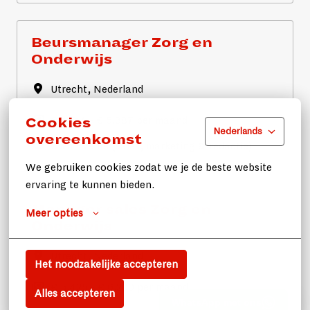
Beursmanager Zorg en
Onderwijs
Utrecht
,
Nederland
€ 4.714 - € 5.387 per maand
Cookies
Nederlands
overeenkomst
Own Events (sales, marketing & redactie)
We gebruiken cookies zodat we je de beste website 
ervaring te kunnen bieden.
Manager sales Zorg en
Meer opties
Onderwijs
Utrecht
,
Nederland
Het noodzakelijke accepteren
€ 5.425 - € 6.200 per maand
Alles accepteren