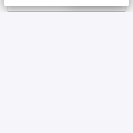
Management
Onze afdelingen
Hospitality
BEKIJK VACATURES
→
Finance & Inkoop
BEKIJK VACATURES
→